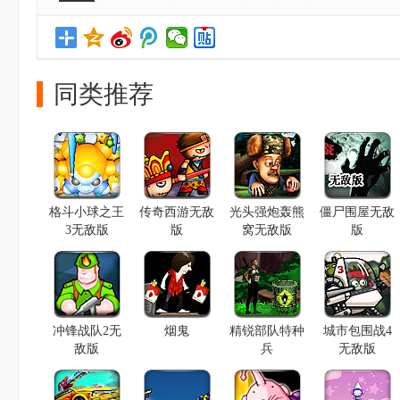
同类推荐
格斗小球之王
传奇西游无敌
光头强炮轰熊
僵尸围屋无敌
3无敌版
版
窝无敌版
版
冲锋战队2无
烟鬼
精锐部队特种
城市包围战4
敌版
兵
无敌版