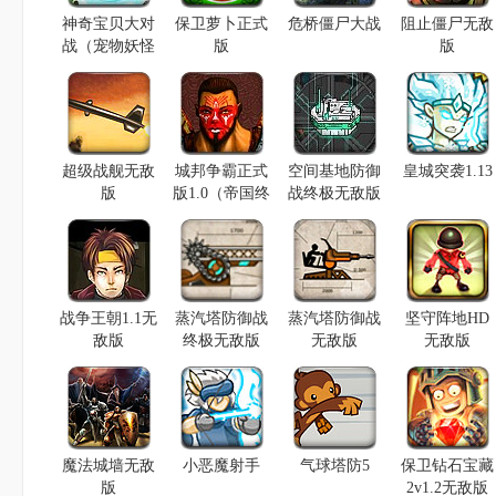
神奇宝贝大对
保卫萝卜正式
危桥僵尸大战
阻止僵尸无敌
战（宠物妖怪
版
版
战记）
超级战舰无敌
城邦争霸正式
空间基地防御
皇城突袭1.13
版
版1.0（帝国终
战终极无敌版
极争霸正式版
1.0）
战争王朝1.1无
蒸汽塔防御战
蒸汽塔防御战
坚守阵地HD
敌版
终极无敌版
无敌版
无敌版
魔法城墙无敌
小恶魔射手
气球塔防5
保卫钻石宝藏
版
2v1.2无敌版