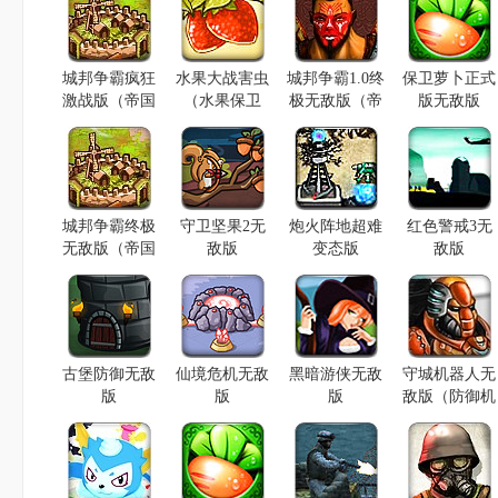
城邦争霸疯狂
水果大战害虫
城邦争霸1.0终
保卫萝卜正式
激战版（帝国
（水果保卫
极无敌版（帝
版无敌版
终极争霸疯狂
战、水果大战
国终极争霸1.0
激战版）
虫子）
终极无敌版）
城邦争霸终极
守卫坚果2无
炮火阵地超难
红色警戒3无
无敌版（帝国
敌版
变态版
敌版
终极争霸终极
无敌版）
古堡防御无敌
仙境危机无敌
黑暗游侠无敌
守城机器人无
版
版
版
敌版（防御机
器人入侵无敌
版）