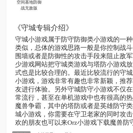
空间基地防御
战无敌版
《守城专辑介绍》
守城小游戏属于防守防御类小游戏的一种
类似，总体的游戏思路一般是你控制战斗
围墙或者是防御性的攻击手段来阻止敌军
少游戏网站把守城类游戏与塔防小游戏放
式也是比较合理的。最近比较流行的守城
小游戏，游戏非常有趣也非常新颖，推荐
友进行体验。另外守城防守小游戏不仅在
常流行，甚至在单机游戏中也有很高的热
魔兽争霸，其中的塔防或者是英雄防守类
城小游戏，你需要在守卫老家的同时攻击
欢的朋友也可以来Orz小游戏下载魔兽防