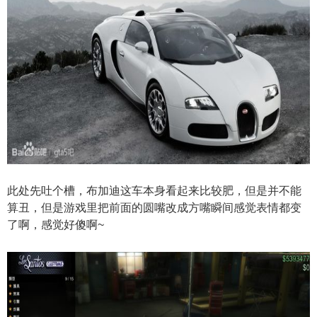
此处先吐个槽，布加迪这车本身看起来比较肥，但是并不能
算丑，但是游戏里把前面的圆嘴改成方嘴瞬间感觉表情都变
了啊，感觉好傻啊~