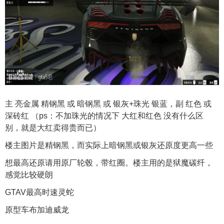
主 亮金属 精钢黑 或 暗钢黑 或 银灰+珠光 银蓝，副 红色 或
深砖红 （ps：不加珠光的情况下 大红和红色 没有什么区
别，就是大红卖得贵而已）
楼主图片是精钢黑，而实际上暗钢黑或银灰还原度更高一些
想最高还原请用原厂轮毂，带红圈。楼主用的是狱魔碳纤，
感觉比较硬朗
GTAV最高时速灵蛇
原型车布加迪威龙