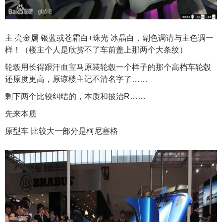
主 亮金属 银蓝或苍霜白+珠光 冰晶白，副色调请与主色调一
样！（楼主个人是欣赏不了车前盖上那两个大条纹）
轮毂用长得跟汗血宝马原装轮毂一个样子的那个高档车轮毂
还原度更高，原谅楼主记不清名字了……
剩下两个比较纠结的，本质和披治R……
先来本质
原型车 比较大一部分是柯尼塞格