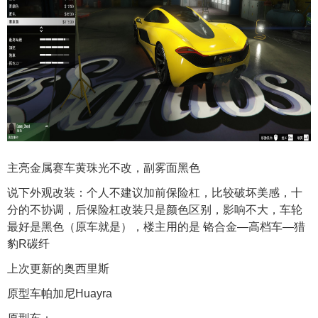
主亮金属赛车黄珠光不改，副雾面黑色
说下外观改装：个人不建议加前保险杠，比较破坏美感，十
分的不协调，后保险杠改装只是颜色区别，影响不大，车轮
最好是黑色（原车就是），楼主用的是 铬合金—高档车—猎
豹R碳纤
上次更新的奥西里斯
原型车帕加尼Huayra