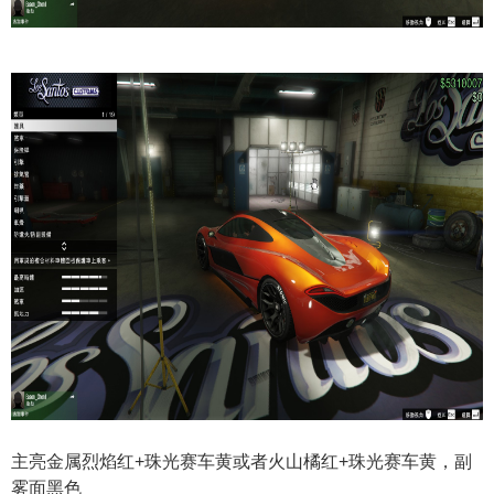
主亮金属烈焰红+珠光赛车黄或者火山橘红+珠光赛车黄，副
雾面黑色