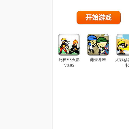
死神VS火影
藤壶斗殴
火影忍
V0.95
斗