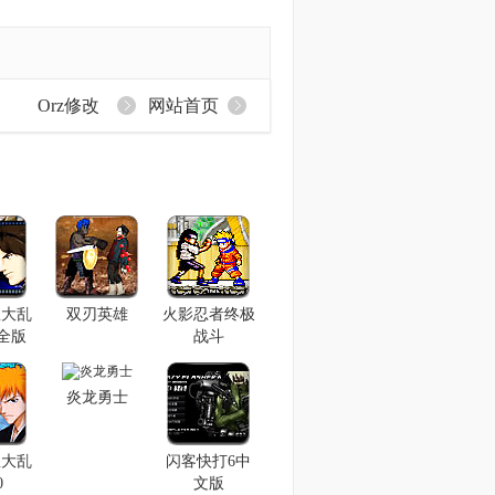
Orz修改
网站首页
星大乱
双刃英雄
火影忍者终极
完全版
战斗
炎龙勇士
星大乱
闪客快打6中
0
文版