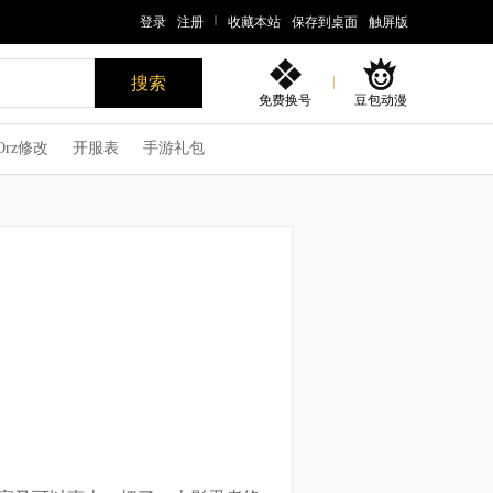
|
登录
注册
收藏本站
保存到桌面
触屏版
|
免费换号
豆包动漫
Orz修改
开服表
手游礼包