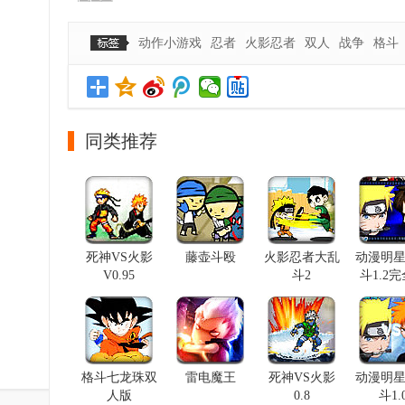
动作小游戏
忍者
火影忍者
双人
战争
格斗
同类推荐
死神VS火影
藤壶斗殴
火影忍者大乱
动漫明
V0.95
斗2
斗1.2
格斗七龙珠双
雷电魔王
死神VS火影
动漫明
人版
0.8
斗1.