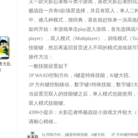
又一款火影忍者格斗类小游戏，喜欢火影忍者的玩
极战役一共有6款场景选择，并且有双人，单人二
中、难几种模式，很经典，喜欢就赶快来一决高低
如何开始：本游戏单击play进入游戏，首先选择战斗模
player），双人模式（Multiplayer），训练模式（Tr
技能键，然后再返回首页进入不同的模式游戏就可
操作方法：
者大乱
一般技能设置如下
2
1P WASD控制方向，J键是特殊技能，K键大招。
2P 方向键控制移动，数字键1特殊技能，数字键2
当设置完双人的技能键之后，单人模式也能使用，
双人模式技能键。
4399小提示：火影忍者终极战役小游戏文件较大（1
请耐心稍候...
1p
控制方向，j键是特殊技能，k键大招。
2P 方向键控制