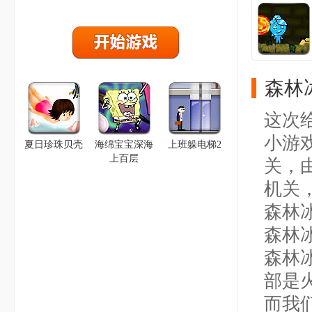
森林
这次
小游
夏日珍珠贝壳
海绵宝宝深海
上班躲电梯2
上百层
关，
机关
森林
森林
森林
部是
而我