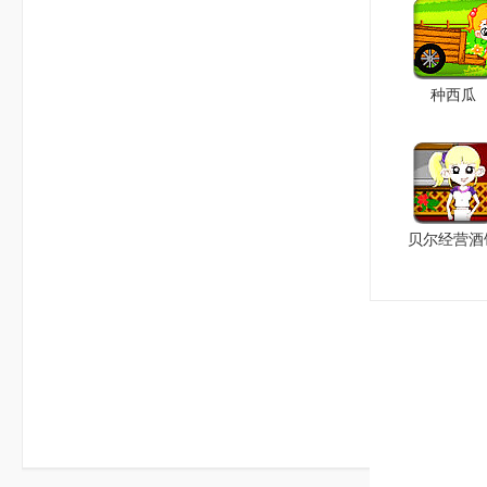
种西瓜
贝尔经营酒