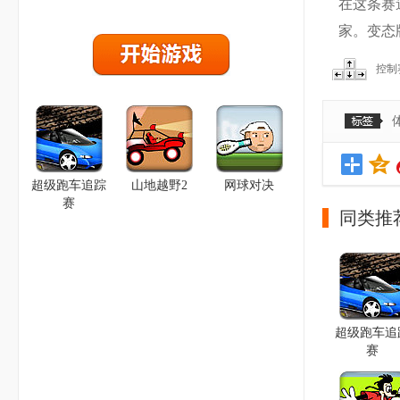
在这条赛
家。变态
控制
超级跑车追踪
山地越野2
网球对决
赛
同类推
超级跑车追
赛