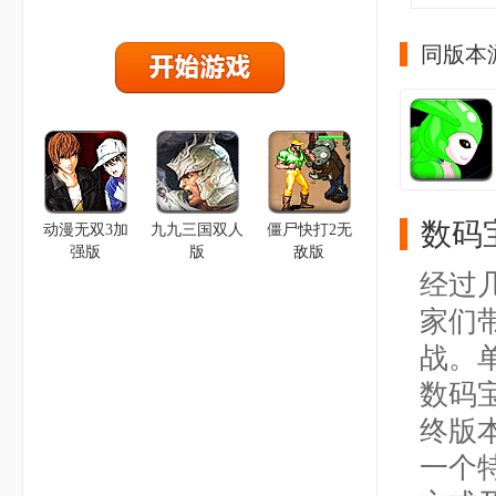
同版本
数码
动漫无双3加
九九三国双人
僵尸快打2无
强版
版
敌版
经过
家们
战。
数码
终版
一个