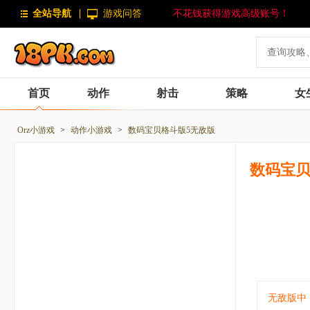
全站导航
游戏问答
不花钱获得游戏高级账号！
首页
动作
射击
策略
女
Orz小游戏
>
动作小游戏
>
数码宝贝格斗版5无敌版
数码宝贝
无敌版中