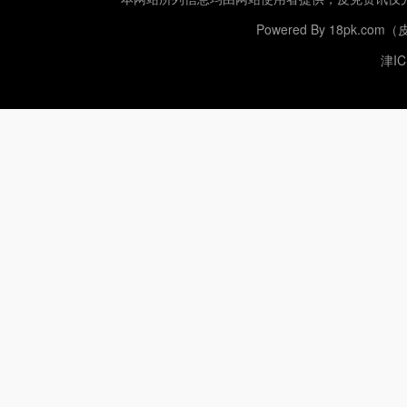
Powered By
18pk.com
津IC