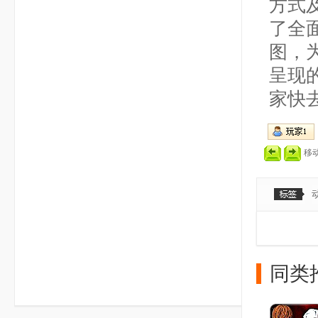
方式
了全
图，
呈现
家快
移
同类