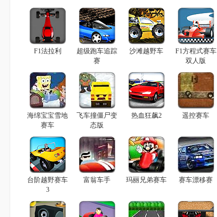
F1法拉利
超级跑车追踪
沙滩越野车
F1方程式赛车
赛
双人版
海绵宝宝雪地
飞车撞僵尸变
热血狂飙2
遥控赛车
赛车
态版
台阶越野赛车
富翁车手
玛丽兄弟赛车
赛车漂移赛
3