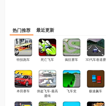
最近更新
热门推荐
特技跑车
死亡飞车
疯狂赛车
3D汽车巷道赛
本田赛车
侠盗飞车-最高
飞车党
极速飙车
通缉