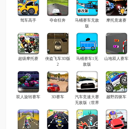
驾车高手
夺命狂奔
马桶赛车无敌
摩托竟速赛
版
超级摩托赛
侠盗飞车3D版
马桶赛车1无
山地双人赛车
2
敌版
双人旋转赛车
3D赛车
汽车竞速大赛
越野四驱车
无敌版（世界
锦标赛无敌
版）