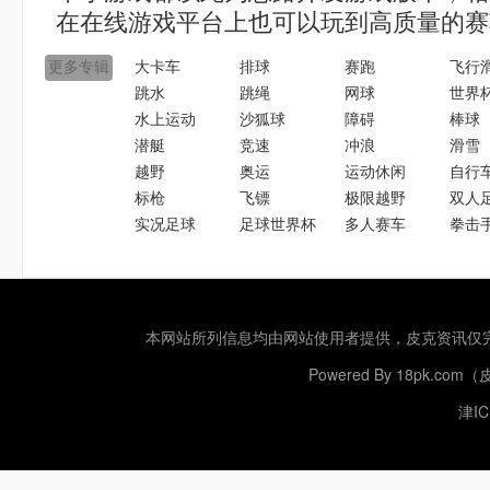
在在线游戏平台上也可以玩到高质量的赛
更多专辑
大卡车
排球
赛跑
飞行
跳水
跳绳
网球
世界
水上运动
沙狐球
障碍
棒球
潜艇
竞速
冲浪
滑雪
越野
奥运
运动休闲
自行
标枪
飞镖
极限越野
双人
实况足球
足球世界杯
多人赛车
拳击
本网站所列信息均由网站使用者提供，
皮克资讯
仅
Powered By
18pk.com
津IC