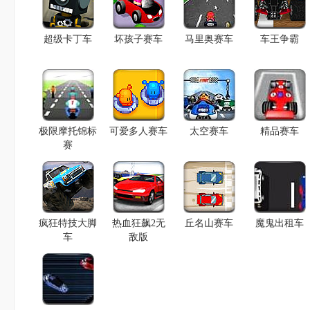
超级卡丁车
坏孩子赛车
马里奥赛车
车王争霸
极限摩托锦标
可爱多人赛车
太空赛车
精品赛车
赛
疯狂特技大脚
热血狂飙2无
丘名山赛车
魔鬼出租车
车
敌版