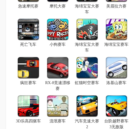
急速摩托赛
摩托大赛
海绵宝宝大赛
美眉拉力赛
车
死亡飞车
小狗赛车
海绵宝宝大赛
海绵宝宝赛车
车
疯狂赛车
RX-8竞速漂移
虹猫时空赛车
洛基山赛车
赛
3D乐高四驱车
流氓赛车
汽车竞速大赛
台阶越野赛车
2
3无敌版