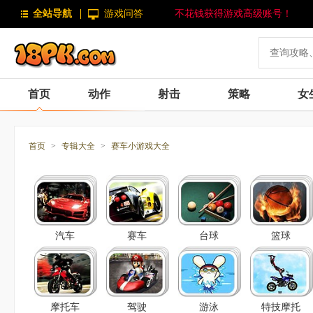
全站导航
游戏问答
不花钱获得游戏高级账号！
首页
动作
射击
策略
女
首页
>
专辑大全
>
赛车小游戏大全
汽车
赛车
台球
篮球
摩托车
驾驶
游泳
特技摩托