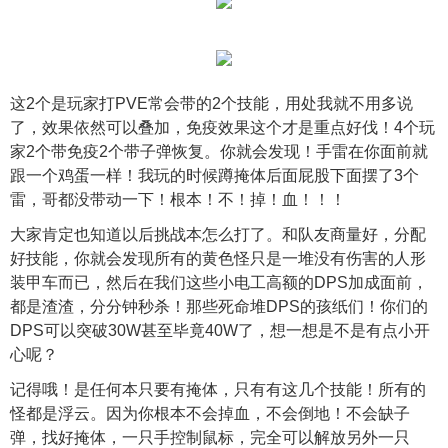
这2个是玩家打PVE常会带的2个技能，用处我就不用多说
了，效果依然可以叠加，免疫效果这个才是重点好伐！4个玩
家2个带免疫2个带子弹恢复。你就会发现！手雷在你面前就
跟一个鸡蛋一样！我玩的时候蹲掩体后面屁股下面摆了3个
雷，哥都没带动一下！根本！不！掉！血！！！
大家肯定也知道以后挑战本怎么打了。和队友商量好，分配
好技能，你就会发现所有的黄色怪只是一堆没有伤害的人形
装甲车而已，然后在我们这些小电工高额的DPS加成面前，
都是渣渣，分分钟秒杀！那些死命堆DPS的孩纸们！你们的
DPS可以突破30W甚至毕竟40W了，想一想是不是有点小开
心呢？
记得哦！是任何本只要有掩体，只有有这几个技能！所有的
怪都是浮云。因为你根本不会掉血，不会倒地！不会缺子
弹，找好掩体，一只手控制鼠标，完全可以解放另外一只