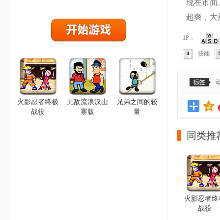
现在市面
超爽，大
1P：
技能
4
火影忍者终极
无敌流浪汉山
兄弟之间的较
战役
寨版
量
同类推
火影忍者终
战役