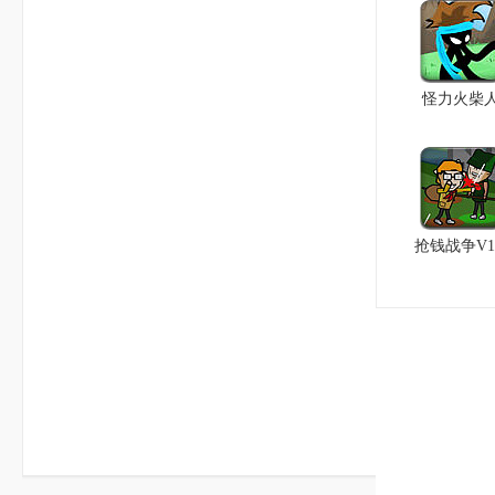
怪力火柴
抢钱战争V1